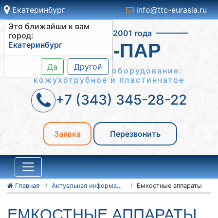
Екатеринбург
info@ttc-eurasia.ru
Это ближайши к вам
Работаем с 2001 года
город:
Екатеринбург
ВОДА-ПАР
Да
Другой
Теплообменное оборудование:
кожухотрубное и пластинчатое
+7 (343) 345-28-22
Заявка
Перезвонить
Главная
Актуальная информация о теплообменниках
Емкостные аппараты
ЕМКОСТНЫЕ АППАРАТЫ