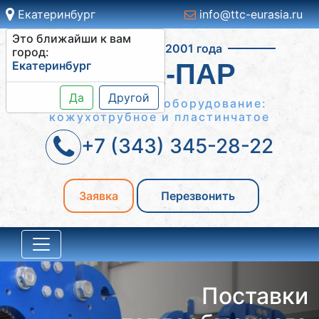
Екатеринбург
info@ttc-eurasia.ru
Это ближайши к вам
Работаем с 2001 года
город:
Екатеринбург
ВОДА-ПАР
Да
Другой
Теплообменное оборудование:
кожухотрубное и пластинчатое
+7 (343) 345-28-22
Заявка
Перезвонить
Поставки