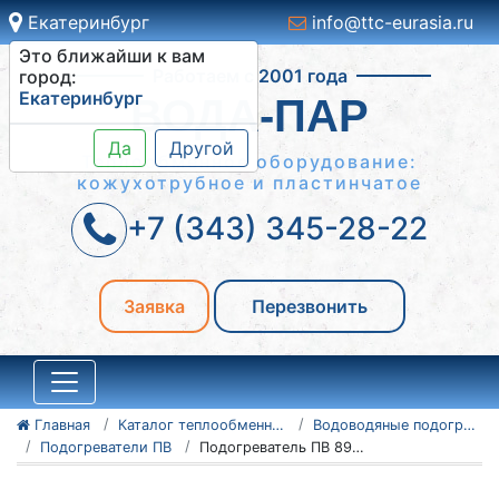
Екатеринбург
info@ttc-eurasia.ru
Это ближайши к вам
Работаем с 2001 года
город:
Екатеринбург
ВОДА-ПАР
Да
Другой
Теплообменное оборудование:
кожухотрубное и пластинчатое
+7 (343) 345-28-22
Заявка
Перезвонить
Главная
Каталог теплообменного оборудования
Водоводяные подогреватели
Подогреватели ПВ
Подогреватель ПВ 89х2