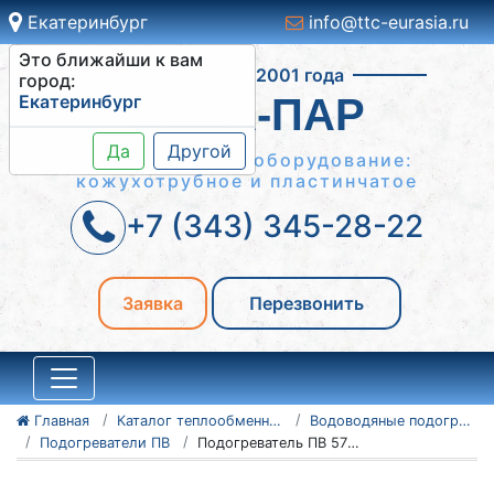
Екатеринбург
info@ttc-eurasia.ru
Это ближайши к вам
Работаем с 2001 года
город:
Екатеринбург
ВОДА-ПАР
Да
Другой
Теплообменное оборудование:
кожухотрубное и пластинчатое
+7 (343) 345-28-22
Заявка
Перезвонить
Главная
Каталог теплообменного оборудования
Водоводяные подогреватели
Подогреватели ПВ
Подогреватель ПВ 57х4