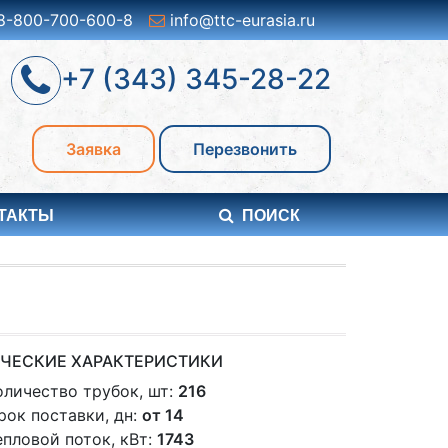
8-800-700-600-8
info@ttc-eurasia.ru
+7 (343) 345-28-22
Заявка
Перезвонить
ТАКТЫ
ПОИСК
ЧЕСКИЕ ХАРАКТЕРИСТИКИ
оличество трубок, шт:
216
рок поставки, дн:
от 14
епловой поток, кВт:
1743