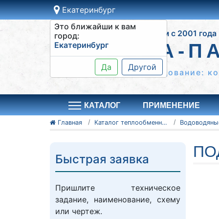
Екатеринбург
Это ближайши к вам
Работаем с 2001 года
город:
Екатеринбург
ВОДА-П
Да
Другой
Теплообменное оборудование: к
КАТАЛОГ
ПРИМЕНЕНИЕ
Главная
Каталог теплообменного оборудования
ПО
Быстрая заявка
Пришлите техническое
задание, наименование, схему
или чертеж.