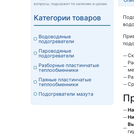
вопросы, подскажет по наличию и ценам
Категории товаров
Под
водо
Прив
Водоводяные
подогреватели
подо
Пароводяные
Ск
подогреватели
Ра
Разборные пластинчатые
ме
теплообменники
Ра
Паяные пластинчатые
Ср
теплообменники
Подогреватели мазута
Пр
На
Ни
Вы
ги