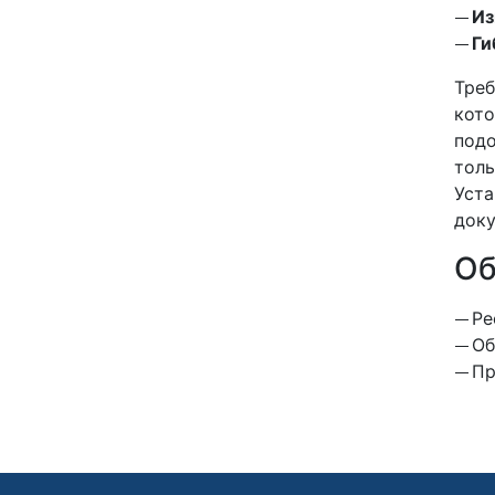
Из
Ги
Тре
кото
подо
тол
Уста
доку
Об
Ре
Об
Пр