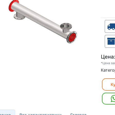
Цена
*Цена за
Катего
Ку
сание
Все характеристики
Галерея