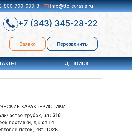
8-800-700-600-8
info@ttc-eurasia.ru
+7 (343) 345-28-22
Заявка
Перезвонить
ТАКТЫ
ПОИСК
ЧЕСКИЕ ХАРАКТЕРИСТИКИ
оличество трубок, шт:
216
рок поставки, дн:
от 14
епловой поток, кВт:
1028