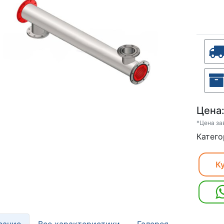
Цена
*Цена за
Катего
Ку
сание
Все характеристики
Галерея