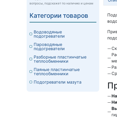
вопросы, подскажет по наличию и ценам
Категории товаров
Под
водо
Прив
Водоводяные
подогреватели
подо
Пароводяные
Ск
подогреватели
Ра
Разборные пластинчатые
ме
теплообменники
Ра
Паяные пластинчатые
Ср
теплообменники
Подогреватели мазута
Пр
На
Ни
Вы
ги