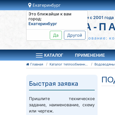
Екатеринбург
Это ближайши к вам
Работаем с 2001 года
город:
Екатеринбург
ВОДА-П
Да
Другой
Теплообменное оборудование: к
КАТАЛОГ
ПРИМЕНЕНИЕ
Главная
Каталог теплообменного оборудования
ПО
Быстрая заявка
Пришлите техническое
задание, наименование, схему
или чертеж.