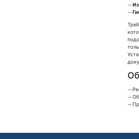
Из
Ги
Тре
кото
подо
тол
Уста
доку
Об
Ре
Об
Пр