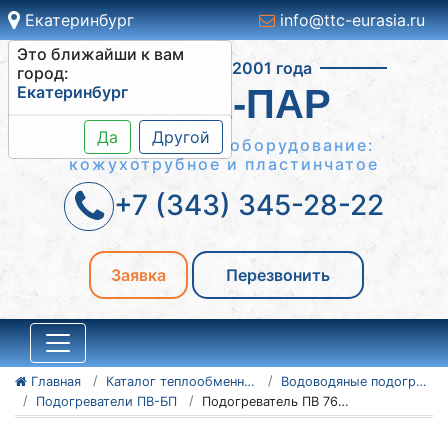
Екатеринбург
info@ttc-eurasia.ru
Это ближайши к вам
Работаем с 2001 года
город:
Екатеринбург
ВОДА-ПАР
Да
Другой
Теплообменное оборудование:
кожухотрубное и пластинчатое
+7 (343) 345-28-22
Заявка
Перезвонить
Главная
Каталог теплообменного оборудования
Водоводяные подогреватели
Подогреватели ПВ-БП
Подогреватель ПВ 76x2-Р-БП-2-Уз