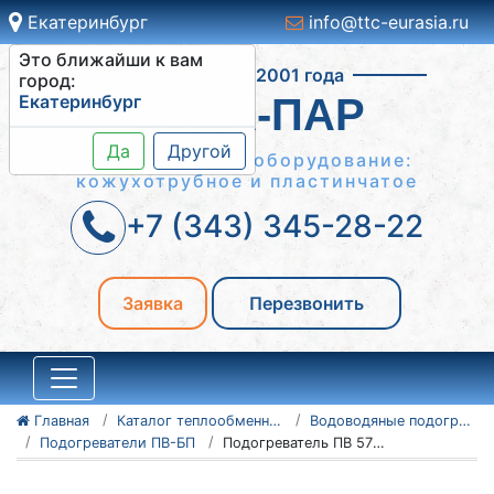
Екатеринбург
info@ttc-eurasia.ru
Это ближайши к вам
Работаем с 2001 года
город:
Екатеринбург
ВОДА-ПАР
Да
Другой
Теплообменное оборудование:
кожухотрубное и пластинчатое
+7 (343) 345-28-22
Заявка
Перезвонить
Главная
Каталог теплообменного оборудования
Водоводяные подогреватели
Подогреватели ПВ-БП
Подогреватель ПВ 57x2-Р-БП-3-Уз