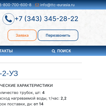
8-800-700-600-8
info@ttc-eurasia.ru
+7 (343) 345-28-22
Заявка
Перезвонить
ТАКТЫ
ПОИСК
-2-УЗ
ЧЕСКИЕ ХАРАКТЕРИСТИКИ
оличество трубок, шт:
4
асход нагреваемой воды, т/час:
2,2
рок поставки, дн:
от 14