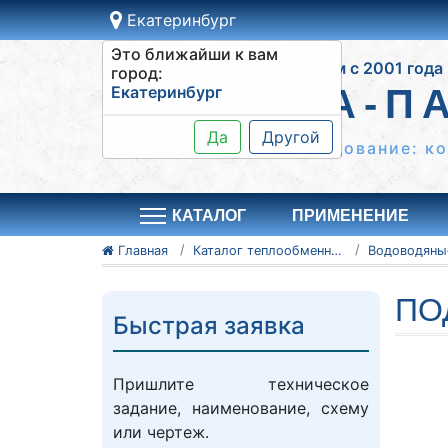
Екатеринбург
Это ближайши к вам
Работаем с 2001 года
город:
Екатеринбург
ВОДА-П
Да
Другой
Теплообменное оборудование: к
КАТАЛОГ
ПРИМЕНЕНИЕ
Главная
Каталог теплообменного оборудования
ПО
Быстрая заявка
Пришлите техническое
задание, наименование, схему
или чертеж.