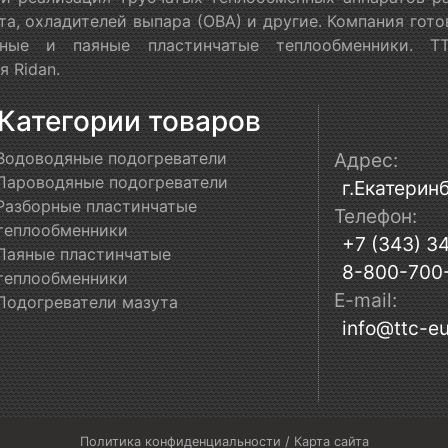
та, охладителей выпара (ОВА) и другие. Компания гот
орные и паяные пластинчатые теплообменники. Т
 Ridan.
Категории товаров
Водоводяные подогреватели
Адрес:
Пароводяные подогреватели
г.Екатеринб
Разборные пластинчатые
Телефон:
теплообменники
+7 (343) 3
Паяные пластинчатые
8-800-700
теплообменники
E-mail:
Подогреватели мазута
info@ttc-eu
Политика конфиденциальности
/
Карта сайта