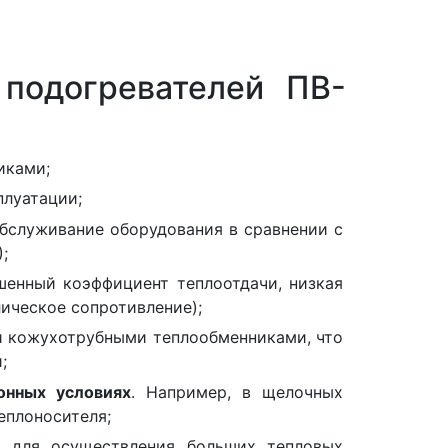
 подогревателей ПВ-
иками;
плуатации;
обслуживание оборудования в сравнении с
;
шенный коэффициент теплоотдачи, низкая
ическое сопротивление);
и кожухотрубными теплообменниками, что
;
онных условиях
. Например, в щелочных
еплоносителя;
и
для осуществления больших тепловых