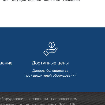
вание
Доступные цены
м
Дилеры большинства
производителей оборудования
борудования, основным направлением
зличных типов: водоводяных (ВВП, ПВ),