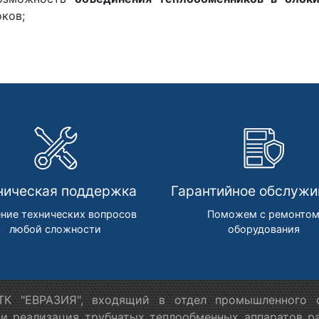
оков;
ническая поддержка
Гарантийное обслужи
ние технических вопросов
Поможем с ремонто
любой сложности
оборудования
К "ЕВРАЗИЯ", входящий в отдел промышленного о
 и реализация трубчатых теплообменных аппаратов ра