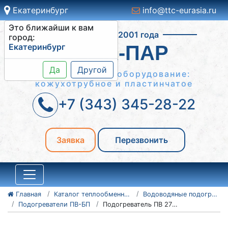
Екатеринбург
info@ttc-eurasia.ru
Это ближайши к вам
Работаем с 2001 года
город:
Екатеринбург
ВОДА-ПАР
Да
Другой
Теплообменное оборудование:
кожухотрубное и пластинчатое
+7 (343) 345-28-22
Заявка
Перезвонить
Главная
Каталог теплообменного оборудования
Водоводяные подогреватели
Подогреватели ПВ-БП
Подогреватель ПВ 273х2-Р-БП-2-Уз