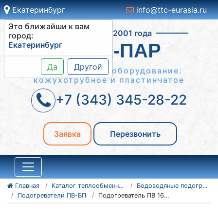
Екатеринбург
info@ttc-eurasia.ru
Это ближайши к вам
Работаем с 2001 года
город:
Екатеринбург
ВОДА-ПАР
Да
Другой
Теплообменное оборудование:
кожухотрубное и пластинчатое
+7 (343) 345-28-22
Заявка
Перезвонить
Главная
Каталог теплообменного оборудования
Водоводяные подогреватели
Подогреватели ПВ-БП
Подогреватель ПВ 168х2-Р-БП-4-Уз