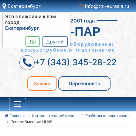
Екатеринбург
info@ttc-eurasia.ru
Это ближайши к вам
Работаем с 2001 года
город:
Екатеринбург
ВОДА-ПАР
Да
Другой
Теплообменное оборудование:
кожухотрубное и пластинчатое
+7 (343) 345-28-22
Заявка
Перезвонить
Главная
Каталог теплообменного оборудования
Разборные пластинчатые теплообменники
Теплообменник НН№600