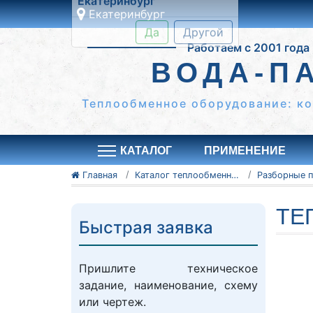
Екатеринбург
Это ближайши к вам
Работаем с 2001 года
город:
Екатеринбург
ВОДА-П
Да
Другой
Теплообменное оборудование: к
КАТАЛОГ
ПРИМЕНЕНИЕ
Главная
Каталог теплообменного оборудования
ТЕ
Быстрая заявка
Пришлите техническое
задание, наименование, схему
или чертеж.