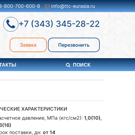
8-800-700-600-8
info@ttc-eurasia.ru
+7 (343) 345-28-22
Заявка
Перезвонить
ТАКТЫ
ПОИСК
ЧЕСКИЕ ХАРАКТЕРИСТИКИ
асчетное давление, МПа (кгс/см2):
1,0(10),
,6(16)
рок поставки, дн:
от 14