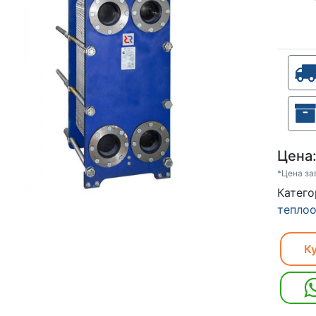
Цена
*Цена за
Кат
тепло
Ку