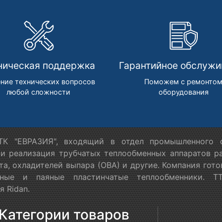
ническая поддержка
Гарантийное обслужи
ние технических вопросов
Поможем с ремонто
любой сложности
оборудования
К "ЕВРАЗИЯ", входящий в отдел промышленного о
 и реализация трубчатых теплообменных аппаратов ра
та, охладителей выпара (ОВА) и другие. Компания гот
орные и паяные пластинчатые теплообменники. Т
 Ridan.
Категории товаров