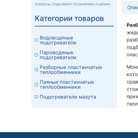
вопросы, подскажет по наличию и ценам
Опи
Категории товаров
Раз
жид
Водоводяные
разб
подогреватели
подб
Пароводяные
плас
подогреватели
Моно
Разборные пластинчатые
теплообменники
кото
срав
Паяные пластинчатые
теплообменники
стои
при
Подогреватели мазута
тепл