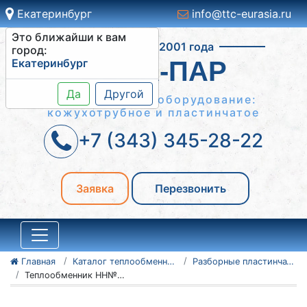
Екатеринбург
info@ttc-eurasia.ru
Это ближайши к вам
Работаем с 2001 года
город:
Екатеринбург
ВОДА-ПАР
Да
Другой
Теплообменное оборудование:
кожухотрубное и пластинчатое
+7 (343) 345-28-22
Заявка
Перезвонить
Главная
Каталог теплообменного оборудования
Разборные пластинчатые теплообменники
Теплообменник НН№22