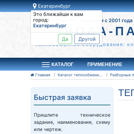
Екатеринбург
Это ближайши к вам
Работаем с 2001 года
город:
Екатеринбург
ВОДА-П
Да
Другой
Теплообменное оборудование: к
КАТАЛОГ
ПРИМЕНЕНИЕ
Главная
Каталог теплообменного оборудования
ТЕ
Быстрая заявка
Пришлите техническое
задание, наименование, схему
или чертеж.