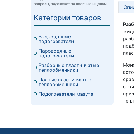
вопросы, подскажет по наличию и ценам
Опи
Категории товаров
Раз
жид
Водоводяные
разб
подогреватели
подб
Пароводяные
плас
подогреватели
Моно
Разборные пластинчатые
теплообменники
кото
срав
Паяные пластинчатые
теплообменники
стои
при
Подогреватели мазута
тепл