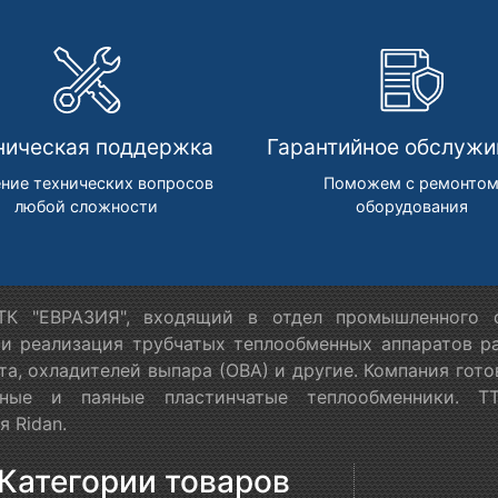
ническая поддержка
Гарантийное обслужи
ние технических вопросов
Поможем с ремонто
любой сложности
оборудования
К "ЕВРАЗИЯ", входящий в отдел промышленного о
 и реализация трубчатых теплообменных аппаратов ра
та, охладителей выпара (ОВА) и другие. Компания гот
орные и паяные пластинчатые теплообменники. Т
 Ridan.
Категории товаров