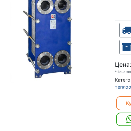
Цена
*Цена за
Кат
тепло
Ку