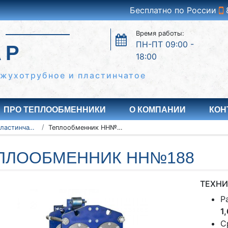
Бесплатно по России
Время работы:
ПН-ПТ 09:00 -
АР
18:00
ожухотрубное и пластинчатое
ПРО ТЕПЛООБМЕННИКИ
О КОМПАНИИ
КОН
Разборные пластинчатые теплообменники
Теплообменник НН№188
ПЛООБМЕННИК НН№188
ТЕХНИ
Р
1
С