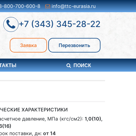
8-800-700-600-8
info@ttc-eurasia.ru
+7 (343) 345-28-22
Заявка
Перезвонить
ТАКТЫ
ПОИСК
ЧЕСКИЕ ХАРАКТЕРИСТИКИ
асчетное давление, МПа (кгс/см2):
1,0(10),
,6(16)
рок поставки, дн:
от 14