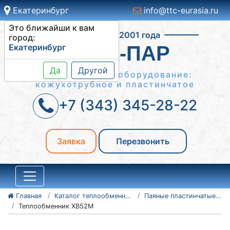
Екатеринбург
info@ttc-eurasia.ru
Это ближайши к вам
Работаем с 2001 года
город:
Екатеринбург
ВОДА-ПАР
Да
Другой
Теплообменное оборудование:
кожухотрубное и пластинчатое
+7 (343) 345-28-22
Заявка
Перезвонить
Главная
Каталог теплообменного оборудования
Паяные пластинчатые теплообменники
Теплообменник XB52M