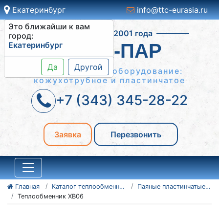
Екатеринбург
info@ttc-eurasia.ru
Это ближайши к вам
Работаем с 2001 года
город:
Екатеринбург
ВОДА-ПАР
Да
Другой
Теплообменное оборудование:
кожухотрубное и пластинчатое
+7 (343) 345-28-22
Заявка
Перезвонить
Главная
Каталог теплообменного оборудования
Паяные пластинчатые теплообменники
Теплообменник XB06