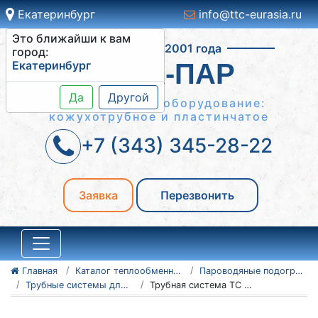
Екатеринбург
info@ttc-eurasia.ru
Это ближайши к вам
Работаем с 2001 года
город:
Екатеринбург
ВОДА-ПАР
Да
Другой
Теплообменное оборудование:
кожухотрубное и пластинчатое
+7 (343) 345-28-22
Заявка
Перезвонить
Главная
Каталог теплообменного оборудования
Пароводяные подогреватели
Трубные системы для ПП
Трубная система ТС для ПП 2-17-7-4