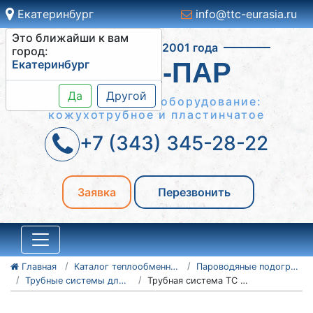
Екатеринбург
info@ttc-eurasia.ru
Это ближайши к вам
Работаем с 2001 года
город:
Екатеринбург
ВОДА-ПАР
Да
Другой
Теплообменное оборудование:
кожухотрубное и пластинчатое
+7 (343) 345-28-22
Заявка
Перезвонить
Главная
Каталог теплообменного оборудования
Пароводяные подогреватели
Трубные системы для ПП
Трубная система ТС для ПП 1-24-7-4