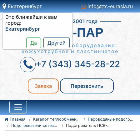
Екатеринбург
info@ttc-eurasia.ru
Это ближайши к вам
Работаем с 2001 года
город:
Екатеринбург
ВОДА-ПАР
Да
Другой
Теплообменное оборудование:
кожухотрубное и пластинчатое
+7 (343) 345-28-22
Заявка
Перезвонить
Главная
Каталог теплообменного оборудования
Пароводяные подогреватели
Подогреватели сетевой воды ПСВ
Подогреватель ПСВ-90-7-15