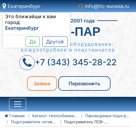
Екатеринбург
info@ttc-eurasia.ru
Это ближайши к вам
Работаем с 2001 года
город:
Екатеринбург
ВОДА-ПАР
Да
Другой
Теплообменное оборудование:
кожухотрубное и пластинчатое
+7 (343) 345-28-22
Заявка
Перезвонить
Главная
Каталог теплообменного оборудования
Пароводяные подогреватели
Подогреватели сетевой воды ПСВ
Подогреватель ПСВ-315-3-23