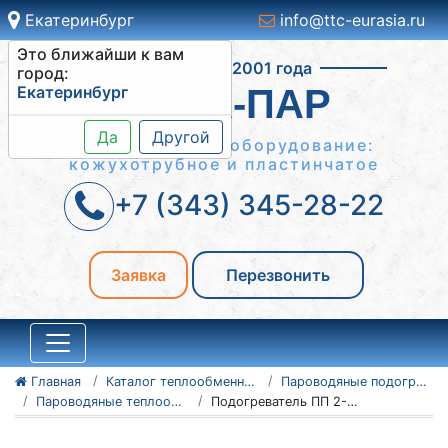
Екатеринбург
info@ttc-eurasia.ru
Это ближайши к вам
Работаем с 2001 года
город:
Екатеринбург
ВОДА-ПАР
Да
Другой
Теплообменное оборудование:
кожухотрубное и пластинчатое
+7 (343) 345-28-22
Заявка
Перезвонить
Главная
Каталог теплообменного оборудования
Пароводяные подогреватели
Пароводяные теплообменники ПП (ПП1 и ПП2)
Подогреватель ПП 2-9-7-2