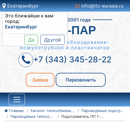
Екатеринбург
info@ttc-eurasia.ru
Это ближайши к вам
Работаем с 2001 года
город:
Екатеринбург
ВОДА-ПАР
Да
Другой
Теплообменное оборудование:
кожухотрубное и пластинчатое
+7 (343) 345-28-22
Заявка
Перезвонить
Главная
Каталог теплообменного оборудования
Пароводяные подогреватели
Пароводяные теплообменники ПП (ПП1 и ПП2)
Подогреватель ПП 1-35-2-2