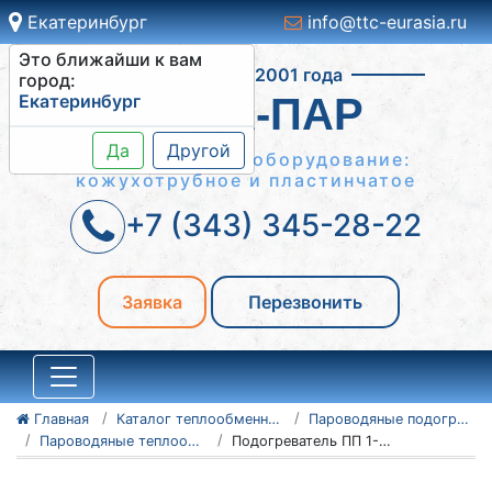
Екатеринбург
info@ttc-eurasia.ru
Это ближайши к вам
Работаем с 2001 года
город:
Екатеринбург
ВОДА-ПАР
Да
Другой
Теплообменное оборудование:
кожухотрубное и пластинчатое
+7 (343) 345-28-22
Заявка
Перезвонить
Главная
Каталог теплообменного оборудования
Пароводяные подогреватели
Пароводяные теплообменники ПП (ПП1 и ПП2)
Подогреватель ПП 1-24-7-2