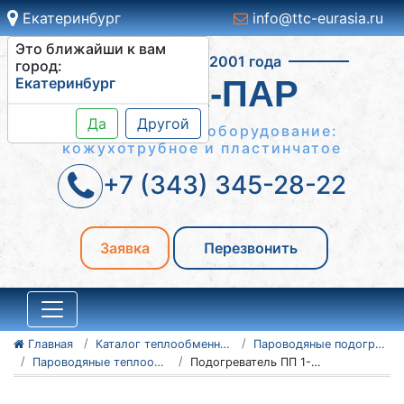
Екатеринбург
info@ttc-eurasia.ru
Это ближайши к вам
Работаем с 2001 года
город:
Екатеринбург
ВОДА-ПАР
Да
Другой
Теплообменное оборудование:
кожухотрубное и пластинчатое
+7 (343) 345-28-22
Заявка
Перезвонить
Главная
Каталог теплообменного оборудования
Пароводяные подогреватели
Пароводяные теплообменники ПП (ПП1 и ПП2)
Подогреватель ПП 1-17-7-2