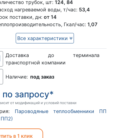
оличество трубок, шт:
124, 84
асход нагреваемой воды, т/час:
53,4
рок поставки, дн:
от 14
еплопроизводительность, Гкал/час:
1,07
Все характеристики
Доставка до терминала
транспортной компании
Наличие:
под заказ
по запросу*
:
висит от модификаций и условий поставки
ория:
Пароводяные теплообменники ПП
 ПП2)
пить в 1 клик