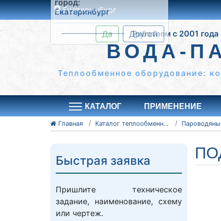
Екатеринбург
Это ближайши к вам
Работаем с 2001 года
город:
Екатеринбург
ВОДА-П
Да
Другой
Теплообменное оборудование: к
КАТАЛОГ
ПРИМЕНЕНИЕ
Главная
Каталог теплообменного оборудования
ПО
Быстрая заявка
Пришлите техническое
задание, наименование, схему
или чертеж.