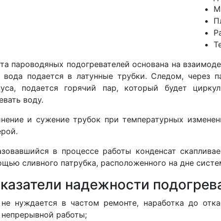
М
П
Р
Т
та пароводяных подогревателей основана на взаимоде
 вода подается в латунные трубки. Следом, через п
пуса, подается горячий пар, который будет цирку
евать воду.
нение и сужение трубок при температурных измене
рой.
зовавшийся в процессе работы конденсат скапливае
щью сливного патрубка, расположенного на дне систе
казатели надежности подогрева
не нуждается в частом ремонте, наработка до отк
непрерывной работы;