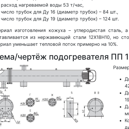
расход нагреваемой воды 53 т/час,
число трубок для Ду 16 (диаметр трубок) – 84 шт.,
число трубок для Ду 19 (диаметр трубок) – 124 шт.
риал изготовления кожуха – углеродистая сталь, 
тавливается из нержавеющей стали 12Х18Н10, но сто
риал уменьшает тепловой поток примерно на 10%.
ема/чертёж подогревателя ПП 1
Разме
Д
4
Д
1
Д
м
К
д