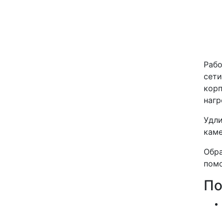
Рабо
сети
кор
нагр
Удли
каме
Обра
помо
По