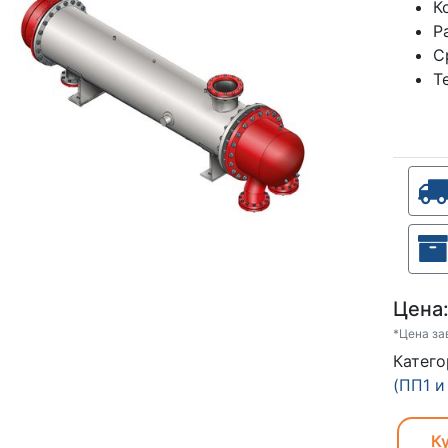
К
Р
С
Т
Цена
*Цена за
Катег
(ПП1 и
Ку