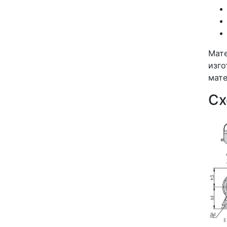
Мате
изго
мате
Сх