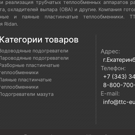
 и реализация трубчатых теплообменных аппаратов ра
та, охладителей выпара (ОВА) и другие. Компания гот
орные и паяные пластинчатые теплообменники. Т
 Ridan.
Категории товаров
Водоводяные подогреватели
Адрес:
Пароводяные подогреватели
г.Екатеринб
Разборные пластинчатые
Телефон:
теплообменники
+7 (343) 3
Паяные пластинчатые
8-800-700
теплообменники
E-mail:
Подогреватели мазута
info@ttc-eu